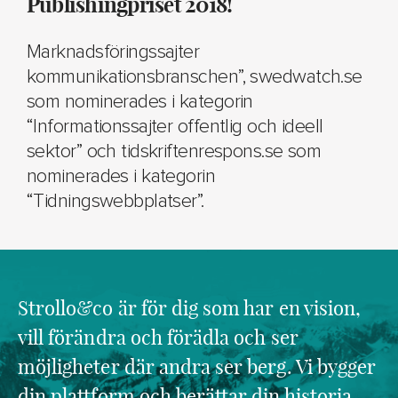
Publishingpriset 2018!
Marknadsföringssajter
kommunikationsbranschen”, swedwatch.se
som nominerades i kategorin
“Informationssajter offentlig och ideell
sektor” och tidskriftenrespons.se som
nominerades i kategorin
“Tidningswebbplatser”.
Strollo&co är för dig som har en vision,
vill förändra och förädla och ser
möjligheter där andra ser berg. Vi bygger
din plattform och berättar din historia.