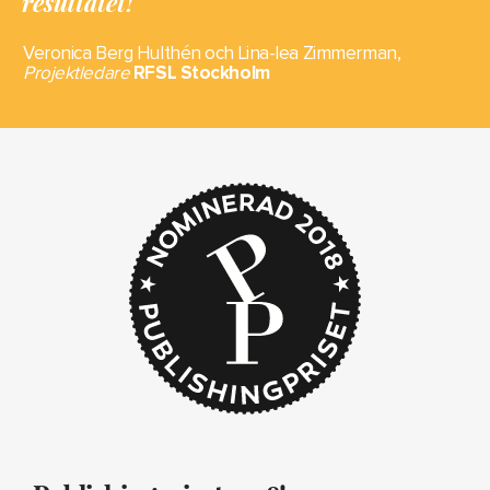
resultatet!
Veronica Berg Hulthén och Lina-lea Zimmerman,
Projektledare
RFSL Stockholm