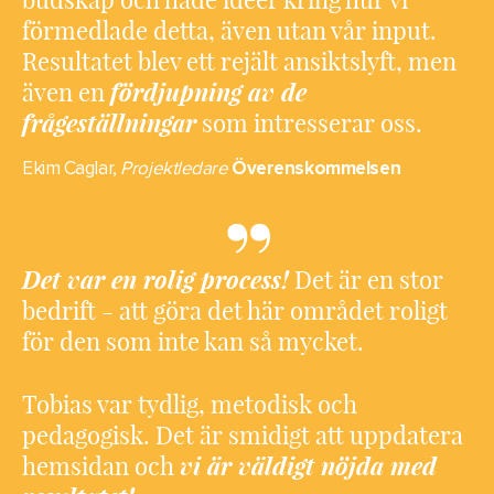
budskap och hade idéer kring hur vi
förmedlade detta, även utan vår input.
Resultatet blev ett rejält ansiktslyft, men
f
ördjupning av de
även en
frågeställningar
som intresserar oss.
Ekim Caglar,
Projektledare
Överenskommelsen
Det var en rolig process!
Det är en stor
bedrift - att göra det här området roligt
för den som inte kan så mycket.
Tobias var tydlig, metodisk och
pedagogisk. Det är smidigt att uppdatera
vi är väldigt nöjda med
hemsidan och